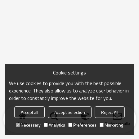
Cookie settings
We use cookies to provide you with the best possible
experience. They also allow us to analyze user behavior in
order to constantly improve the website for you.
Accept all
Accept Selection
Reject All
Inicio
búsqueda
categoría
Enviar consulta
Necessary
Analytics
Preferences
Marketing