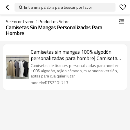
Entra una palabra para buscar por favor
Se Encontraron
1
Productos Sobre
Camisetas Sin Mangas Personalizadas Para
Hombre
Camisetas sin mangas 100% algodón
personalizadas para hombre| Camisetas
sin mangas de ajuste holgado
Camisetas de tirantes personalizadas para hombre
personalizadas| Camisetas Sin Mangas
100% algodón, tejido cómodo, muy buena versión,
aptas para cualquier lugar.
De La Calle Mayor al por mayor
modelo:RTS2301713