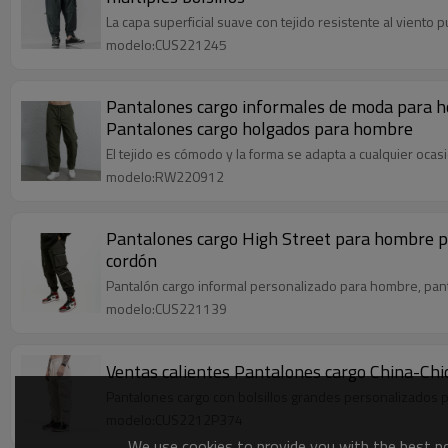
La capa superficial suave con tejido resistente al viento p
modelo:CUS221245
Pantalones cargo informales de moda para hom
Pantalones cargo holgados para hombre
El tejido es cómodo y la forma se adapta a cualquier oca
modelo:RW220912
Pantalones cargo High Street para hombre pe
cordón
Pantalón cargo informal personalizado para hombre, pant
modelo:CUS221139
Ventas calientes Pantalones cargo China-Chi
Pantalones cargo con bolsillos grandes personalizados pa
modelo:CUS2212P374
We use cookies to provide you with the best pos