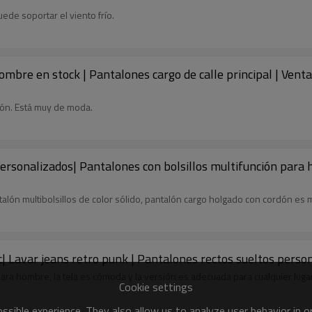
uede soportar el viento frío.
bre en stock | Pantalones cargo de calle principal | Venta
sión. Está muy de moda.
rsonalizados| Pantalones con bolsillos multifunción para h
alón multibolsillos de color sólido, pantalón cargo holgado con cordón es
c| Lavar jeans retro punk | Pantalones rectos sueltos pers
ra hombre, la tela es cómoda y la versión es adecuada para cualquier luga
Cookie settings
sible experience. They also allow us to analyze user behavior in 