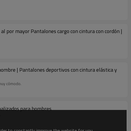
 al por mayor Pantalones cargo con cintura con cordón |
ombre | Pantalones deportivos con cintura elástica y
 muy cómodo.
onalizados para hombres
r
order to constantly improve the website for you.