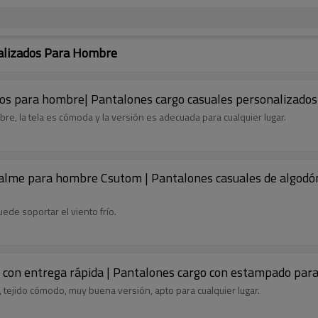
alizados Para Hombre
ados para hombre| Pantalones cargo casuales personalizado
re, la tela es cómoda y la versión es adecuada para cualquier lugar.
alme para hombre Csutom | Pantalones casuales de algodón
uede soportar el viento frío.
e con entrega rápida | Pantalones cargo con estampado p
 tejido cómodo, muy buena versión, apto para cualquier lugar.