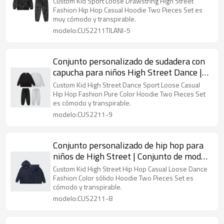
Custom Kid Sport Loose Drawstring High Street
calle principal | Conjunto de dos piezas
Fashion Hip Hop Casual Hoodie Two Pieces Set es
muy cómodo y transpirable.
con capucha informal Hip Hop
modelo:CUS2211TILANI-5
Conjunto personalizado de sudadera con
capucha para niños High Street Dance |
Conjunto de hip hop casual suelto
Custom Kid High Street Dance Sport Loose Casual
deportivo | Conjunto de dos piezas con
Hip Hop Fashion Pure Color Hoodie Two Pieces Set
es cómodo y transpirable.
capucha de color puro de moda
modelo:CUS2211-9
Conjunto personalizado de hip hop para
niños de High Street | Conjunto de moda
informal de baile suelto | Conjunto de dos
Custom Kid High Street Hip Hop Casual Loose Dance
piezas con capucha de color sólido
Fashion Color sólido Hoodie Two Pieces Set es
cómodo y transpirable.
modelo:CUS2211-8