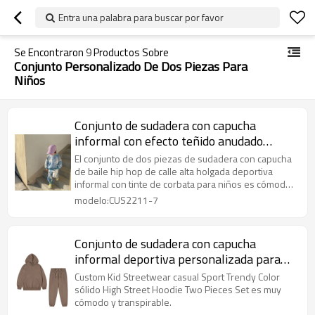
Entra una palabra para buscar por favor
Se Encontraron
9
Productos Sobre
Conjunto Personalizado De Dos Piezas Para
Niños
Conjunto de sudadera con capucha
informal con efecto teñido anudado
personalizado para niños | Conjunto
El conjunto de dos piezas de sudadera con capucha
deportivo suelto High Street | Conjunto
de baile hip hop de calle alta holgada deportiva
informal con tinte de corbata para niños es cómodo
de dos piezas con capucha de baile hip
y transpirable.
modelo:CUS2211-7
hop
Conjunto de sudadera con capucha
informal deportiva personalizada para
niños | Conjunto de colores sólidos de
Custom Kid Streetwear casual Sport Trendy Color
moda | Conjunto de dos piezas con
sólido High Street Hoodie Two Pieces Set es muy
cómodo y transpirable.
capucha High Street