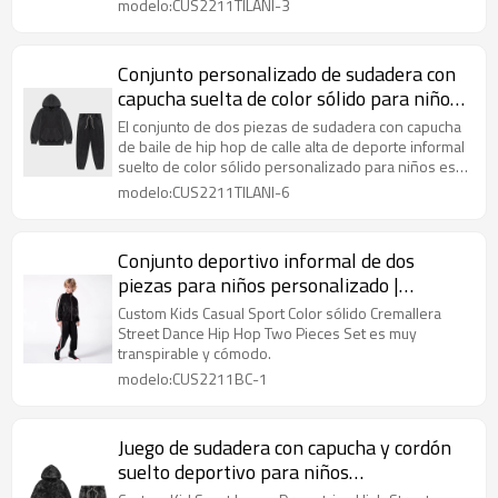
modelo:CUS2211TILANI-3
Conjunto personalizado de sudadera con
capucha suelta de color sólido para niños |
Conjunto informal deportivo de calle |
El conjunto de dos piezas de sudadera con capucha
Conjunto de dos piezas con capucha de
de baile de hip hop de calle alta de deporte informal
suelto de color sólido personalizado para niños es
baile hip hop
muy transpirable y cómodo.
modelo:CUS2211TILANI-6
Conjunto deportivo informal de dos
piezas para niños personalizado |
Conjunto de cremallera de color sólido |
Custom Kids Casual Sport Color sólido Cremallera
Conjunto de dos piezas Street Dance Hip
Street Dance Hip Hop Two Pieces Set es muy
transpirable y cómodo.
Hop
modelo:CUS2211BC-1
Juego de sudadera con capucha y cordón
suelto deportivo para niños
personalizado | Conjunto de moda de la