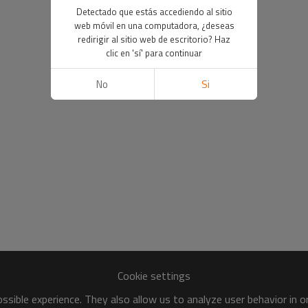
Detectado que estás accediendo al sitio
web móvil en una computadora, ¿deseas
redirigir al sitio web de escritorio? Haz
clic en 'sí' para continuar
No
Si
Cookie settings
sible experience. They also allow us to analyze user behavior in 