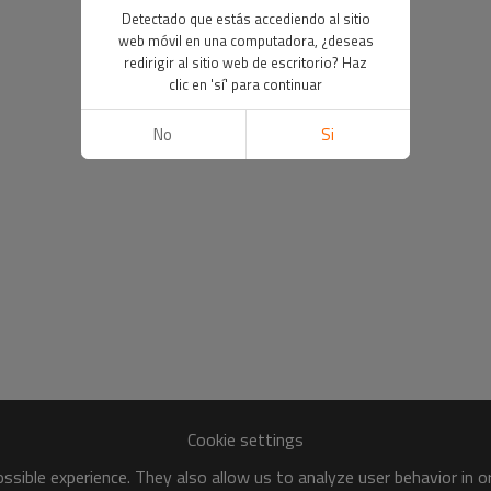
Detectado que estás accediendo al sitio
web móvil en una computadora, ¿deseas
redirigir al sitio web de escritorio? Haz
clic en 'sí' para continuar
No
Si
Cookie settings
sible experience. They also allow us to analyze user behavior in 