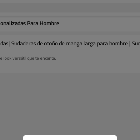
sonalizadas Para Hombre
das| Sudaderas de otoño de manga larga para hombre | Sud
 look versátil que te encanta.