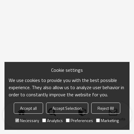
Cookie settings
We use cookies to provide you with the best possible
experience. They also allow us to analyze user behavior in
order to constantly improve the website for you.
Accept all
Accept Selection
Reject All
Inicio
búsqueda
categoría
Enviar consulta
Necessary
Analytics
Preferences
Marketing