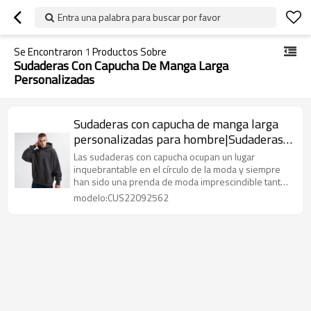
Entra una palabra para buscar por favor
Se Encontraron
1
Productos Sobre
Sudaderas Con Capucha De Manga Larga
Personalizadas
Sudaderas con capucha de manga larga
personalizadas para hombre|Sudaderas
con capucha de algodón unisex en la
Las sudaderas con capucha ocupan un lugar
tienda|Sudaderas con capucha de
inquebrantable en el círculo de la moda y siempre
han sido una prenda de moda imprescindible tanto
primavera y otoño al por mayor
para hombres como para mujeres.
modelo:CUS22092562