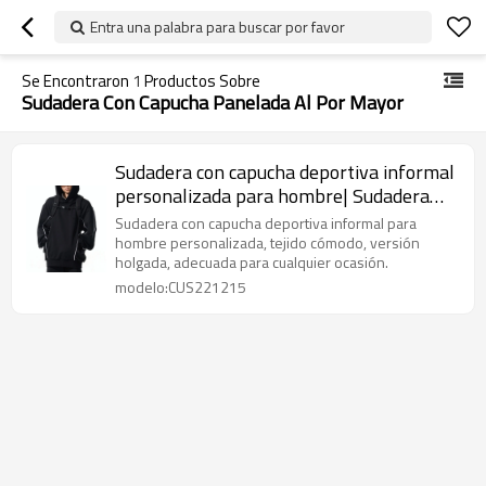
Entra una palabra para buscar por favor
Se Encontraron
1
Productos Sobre
Sudadera Con Capucha Panelada Al Por Mayor
Sudadera con capucha deportiva informal
personalizada para hombre| Sudadera
con capucha personalizada 100% algodón|
Sudadera con capucha deportiva informal para
Sudadera Con Capucha Panelada al por
hombre personalizada, tejido cómodo, versión
holgada, adecuada para cualquier ocasión.
mayor
modelo:CUS221215