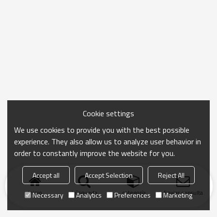
Cookie settings
We use cookies to provide you with the best possible
experience. They also allow us to analyze user behavior in
order to constantly improve the website for you.
Accept all
Accept Selection
Reject All
Inicio
búsqueda
categoría
Enviar consulta
Necessary
Analytics
Preferences
Marketing