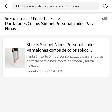
Entra una palabra para buscar por favor
Se Encontraron
1
Productos Sobre
Pantalones Cortos Simpel Personalizados Para
Niños
Shorts Simpel Niños Personalizados|
Pantalones cortos de color sólido
personalizados | Pantalones Cortos
Pantalón corto Simpel personalizado para niños, es
Deportivos Casuales al por mayor
perfecto para niños, con tela cómoda y forma
holgada.
modelo:CUS2211-ODD5