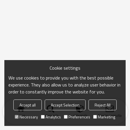
Cookie settings
We use cookies to provide you with the best possible
experience. They also allow us to analyze user behavior in
order to constantly improve the website for you.
Accept all
Accept Selection
Reject All
Inicio
búsqueda
categoría
Enviar consulta
Necessary
Analytics
Preferences
Marketing