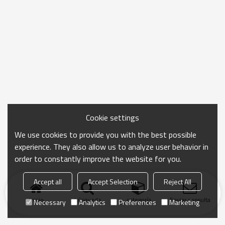
Cookie settings
We use cookies to provide you with the best possible
experience. They also allow us to analyze user behavior in
order to constantly improve the website for you.
Accept all
Accept Selection
Reject All
Inicio
búsqueda
categoría
Enviar consulta
Necessary
Analytics
Preferences
Marketing