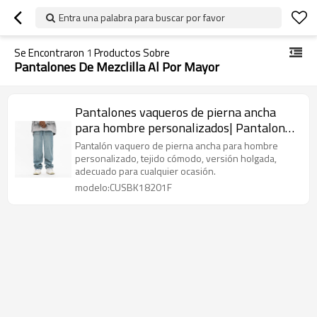
Entra una palabra para buscar por favor
Se Encontraron
1
Productos Sobre
Pantalones De Mezclilla Al Por Mayor
Pantalones vaqueros de pierna ancha
para hombre personalizados| Pantalones
vaqueros sueltos rectos personalizados|
Pantalón vaquero de pierna ancha para hombre
Pantalones De Mezclilla al por mayor
personalizado, tejido cómodo, versión holgada,
adecuado para cualquier ocasión.
modelo:CUSBK18201F