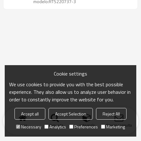
modelo:RTS220737-3
personalizada de Rainbow Touches
Cookie settings
We use cookies to provide you with the best possible
experience. They also allow us to analyze user behavior in
order to constantly improve the website for you.
Accept all
Accept Selection
Reject All
Inicio
búsqueda
categoría
Enviar consulta
Necessary
Analytics
Preferences
Marketing