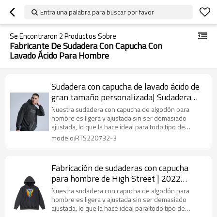
Entra una palabra para buscar por favor
Se Encontraron
2
Productos Sobre
Fabricante De Sudadera Con Capucha Con
Lavado Ácido Para Hombre
Sudadera con capucha de lavado ácido de
gran tamaño personalizada| Sudadera
con capucha en blanco con lavado ácido
Nuestra sudadera con capucha de algodón para
En stock| Logotipo de impresión
hombre es ligera y ajustada sin ser demasiado
ajustada, lo que la hace ideal para todo tipo de
personalizada y sudadera con capucha de
actividades al aire libre.
modelo:RTS220732-3
etiqueta privada
Fabricación de sudaderas con capucha
para hombre de High Street | 2022
Sudadera con capucha con lavado ácido y
Nuestra sudadera con capucha de algodón para
gráfico de nuevo diseño en stock |
hombre es ligera y ajustada sin ser demasiado
ajustada, lo que la hace ideal para todo tipo de
Sudadera con capucha Terry
actividades al aire libre.