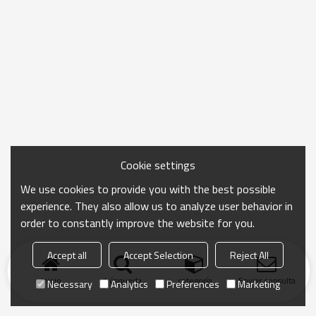
Cookie settings
We use cookies to provide you with the best possible
experience. They also allow us to analyze user behavior in
order to constantly improve the website for you.
Accept all
Accept Selection
Reject All
Inicio
búsqueda
categoría
Enviar consulta
Necessary
Analytics
Preferences
Marketing