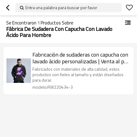
Entra una palabra para buscar por favor
Se Encontraron
1
Productos Sobre
Fábrica De Sudadera Con Capucha Con Lavado
Ácido Para Hombre
Fabricación de sudaderas con capucha con
lavado ácido personalizadas | Venta al por
mayor Sudadera con capucha 100%
Fabricados con materiales de alta calidad, estos
algodón para hombre | Sudadera con
productos son fieles al tamaño y están diseñados
para durar.
capucha con impresión por inyección
modelo:RW220434-3
directa de High Street a la venta