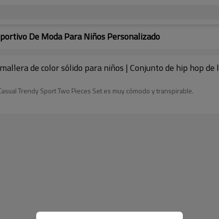
portivo De Moda Para Niños Personalizado
allera de color sólido para niños | Conjunto de hip hop de l
 Casual Trendy Sport Two Pieces Set es muy cómodo y transpirable.