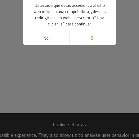
Detectado que estás accediendo al sitio
web móvil en una computadora, ¿deseas
redirigir al sitio web de escritorio? Haz
clic en 'sí' para continuar
No
Si
Cookie settings
sible experience. They also allow us to analyze user behavior in 