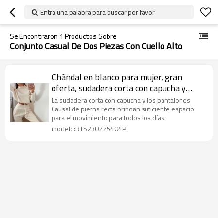
Entra una palabra para buscar por favor
Se Encontraron
1
Productos Sobre
Conjunto Casual De Dos Piezas Con Cuello Alto
Chándal en blanco para mujer, gran
oferta, sudadera corta con capucha y
pantalones de cintura elástica, conjunto
La sudadera corta con capucha y los pantalones
informal de dos piezas con cuello alto
Causal de pierna recta brindan suficiente espacio
para el movimiento para todos los días.
modelo:RTS230225404P