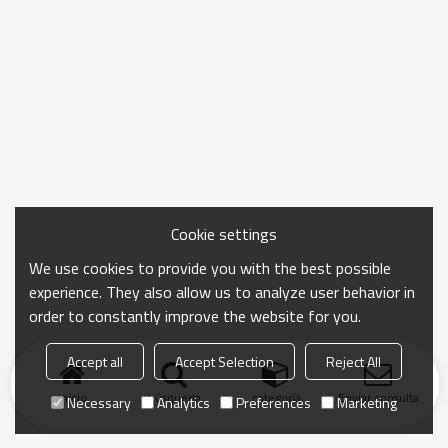
Cookie settings
We use cookies to provide you with the best possible
experience. They also allow us to analyze user behavior in
order to constantly improve the website for you.
Accept all
Accept Selection
Reject All
Inicio
búsqueda
categoría
Enviar consulta
Necessary
Analytics
Preferences
Marketing