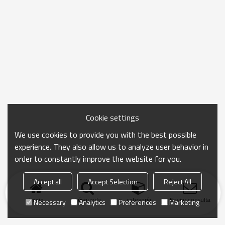
Cookie settings
We use cookies to provide you with the best possible
experience. They also allow us to analyze user behavior in
order to constantly improve the website for you.
Accept all
Accept Selection
Reject All
Inicio
búsqueda
categoría
Enviar consulta
Necessary
Analytics
Preferences
Marketing