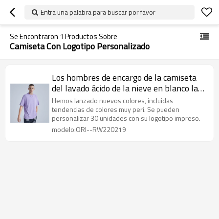
Entra una palabra para buscar por favor
Se Encontraron
1
Productos Sobre
Camiseta Con Logotipo Personalizado
Los hombres de encargo de la camiseta
del lavado ácido de la nieve en blanco la
camisa de algodón lavada vintage
Hemos lanzado nuevos colores, incluidas
púrpura de 220 G/M
tendencias de colores muy peri. Se pueden
personalizar 30 unidades con su logotipo impreso.
modelo:ORI--RW220219