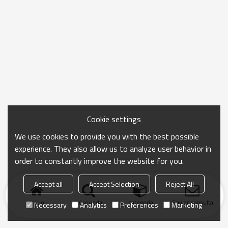
Cookie settings
We use cookies to provide you with the best possible
experience. They also allow us to analyze user behavior in
order to constantly improve the website for you.
Accept all
Accept Selection
Reject All
Inicio
búsqueda
categoría
Enviar consulta
Necessary
Analytics
Preferences
Marketing