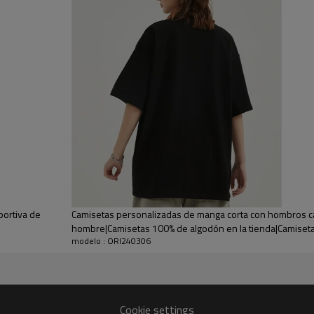
Las formas y el corte oversiz
polo de jersey confeccionado 
con vaqueros, pantalones dep
portiva de
Camisetas personalizadas de manga corta con hombros c
hombre|Camisetas 100% de algodón en la tienda|Camiset
modelo : ORI240306
estampado digital 3D para hombre
Cookie settings