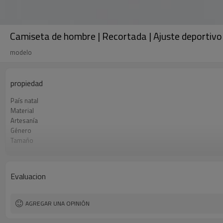
Camiseta de hombre | Recortada | Ajuste deportivo d
modelo
propiedad
País natal
Material
Artesanía
Género
Tamaño
Diseño A
Diseño B
Diseño C
Evaluacion
AGREGAR UNA OPINIÓN