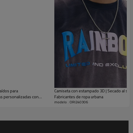
e de la ropa de rugby encuentran un nuevo espacio en este
con inserciones en contraste. La prenda se puede combinar
ortivos o bermudas.
aídos para
Camiseta con estampado 3D | Secado al sol | 
as personalizadas con
Fabricantes de ropa urbana
modelo : ORI240306