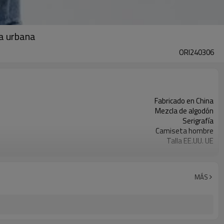
pa urbana
ORI240306
Fabricado en China
Mezcla de algodón
Serigrafía
Camiseta hombre
Talla EE.UU. UE
Cuello en V acanalado con rayas
Corte oversize recortado
Camiseta de jersey
MÁS