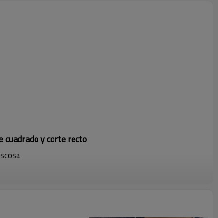
e cuadrado y corte recto
iscosa
agujas