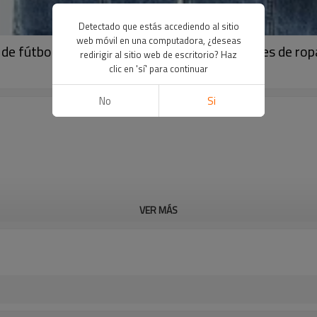
Detectado que estás accediendo al sitio
web móvil en una computadora, ¿deseas
e fútbol | Serigrafía | Los mejores fabricantes de ro
redirigir al sitio web de escritorio? Haz
clic en 'sí' para continuar
No
Si
VER MÁS