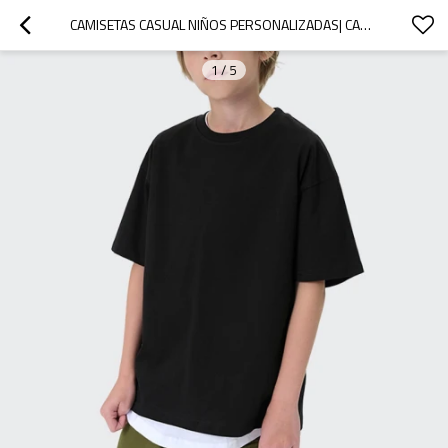
CAMISETAS CASUAL NIÑOS PERSONALIZADAS| CAMISETAS PERSONALIZADAS DE PESO PESADO|CAMISETAS DE MANGA CORTA 100% ALGODÓN| CAMISETAS DE COLOR PURO PARA NIÑOS
1
/
5