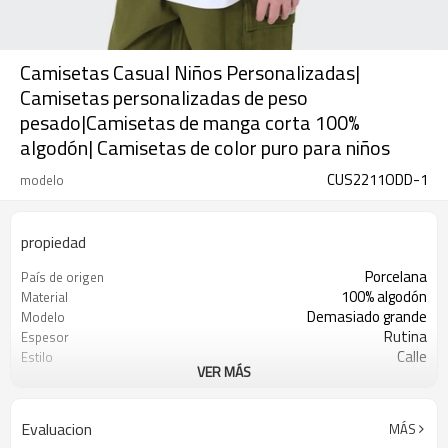
Camisetas Casual Niños Personalizadas|
Camisetas personalizadas de peso
pesado|Camisetas de manga corta 100%
algodón| Camisetas de color puro para niños
CUS2211ODD-1
modelo
propiedad
Porcelana
País de origen
100% algodón
Material
Demasiado grande
Modelo
Rutina
Espesor
Calle
Estilo
VER MÁS
Niños
se adapta a la multitud
Evaluacion
MÁS