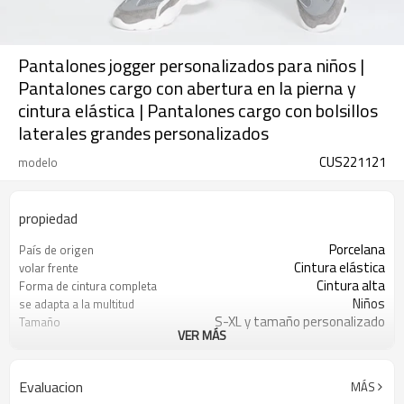
Pantalones jogger personalizados para niños |
Pantalones cargo con abertura en la pierna y
cintura elástica | Pantalones cargo con bolsillos
laterales grandes personalizados
CUS221121
modelo
propiedad
Porcelana
País de origen
Cintura elástica
volar frente
Cintura alta
Forma de cintura completa
Niños
se adapta a la multitud
S-XL y tamaño personalizado
Tamaño
VER MÁS
Negro/Caqui/Colores personalizados
Color
100 piezas
MOQ
Calle principal / Baile / Fiesta
Estilo
Evaluacion
MÁS