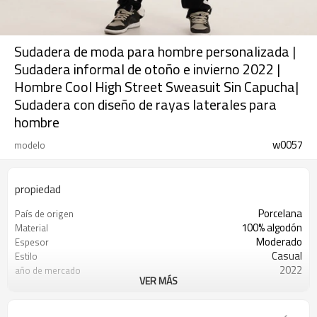
Sudadera de moda para hombre personalizada |
Sudadera informal de otoño e invierno 2022 |
Hombre Cool High Street Sweasuit Sin Capucha|
Sudadera con diseño de rayas laterales para
hombre
w0057
modelo
propiedad
Porcelana
País de origen
100% algodón
Material
Moderado
Espesor
Casual
Estilo
2022
año de mercado
VER MÁS
Otoño invierno
Temporada
Hombres
Género