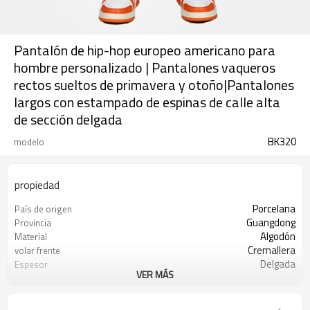
Pantalón de hip-hop europeo americano para
hombre personalizado | Pantalones vaqueros
rectos sueltos de primavera y otoño|Pantalones
largos con estampado de espinas de calle alta
de sección delgada
BK320
modelo
propiedad
Porcelana
País de origen
Guangdong
Provincia
Algodón
Material
Cremallera
volar frente
Delgada
Espesor
VER MÁS
Impresión de espinas
tipo de patrón
Medio
Forma de cintura completa
Suelto
Estilo