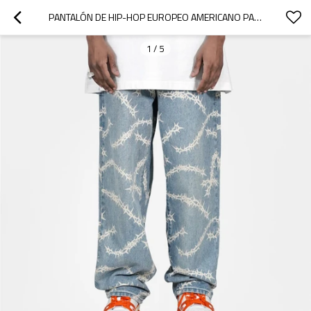
PANTALÓN DE HIP-HOP EUROPEO AMERICANO PARA HOMBRE PERSONALIZADO | PANTALONES VAQUEROS RECTOS SUELTOS DE PRIMAVERA Y OTOÑO|PANTALONES LARGOS CON ESTAMPADO DE ESPINAS DE CALLE ALTA DE SECCIÓN DELGADA
1
/
5