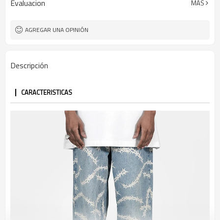
Evaluacion
MÁS
Hombres
Género
AGREGAR UNA OPINIÓN
Descripción
CARACTERISTICAS