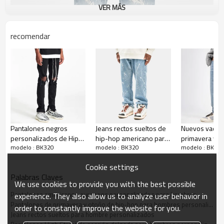
VER MÁS
recomendar
Pantalón vaquero suelto para hombre
Pantalones negros
Jeans rectos sueltos de
Nuevos vaque
personalizados de Hip-
hip-hop americano para
primavera y o
*100% algodón
modelo : BK320
modelo : BK320
modelo : BK32
Hop Tide Brand Beggar
hombres
hombre perso
para hombre | Pantalón
personalizados |
| Pantalones r
*Tamaño de EE. UU./UE
Cookie settings
ajustado con
Pantalón High Street de
holgados con 
Acepte un logotipo personalizado flexible, envíenos su
Palabras Claves
personalidad de pies
la marca New Trendy |
borde sin rema
We use cookies to provide you with the best possible
pequeños | Vaqueros
Pantalones casuales con
Pantalones c
logotipo para obtener una cotización rápida.
Pantalones americanos europeos personalizados para hombres
experience. They also allow us to analyze user behavior in
Wild American High
salpicaduras de tinta
American Casu
Pantalones de primavera y otoño de hip-hop para hombres personalizados
order to constantly improve the website for you.
Street Hole
Jeans rectos sueltos para hombre personalizados
Los pantalones de mezclilla son populares todo el tiempo.